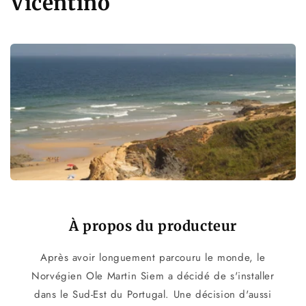
C
Vicentino
o
l
l
e
c
t
i
o
À propos du producteur
n
Après avoir longuement parcouru le monde, le
:
Norvégien Ole Martin Siem a décidé de s'installer
dans le Sud-Est du Portugal. Une décision d'aussi