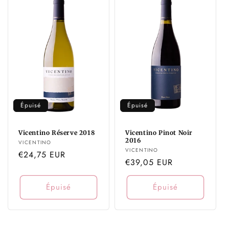
Épuisé
Épuisé
Vicentino Réserve 2018
Vicentino Pinot Noir
2016
Distributeur :
VICENTINO
Distributeur :
VICENTINO
Prix
€24,75 EUR
Prix
€39,05 EUR
habituel
habituel
Épuisé
Épuisé