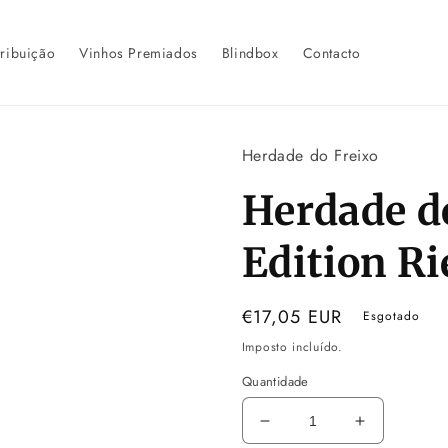
tribuição
Vinhos Premiados
Blindbox
Contacto
Herdade do Freixo
Herdade do
Edition R
Preço
€17,05 EUR
Esgotado
normal
Imposto incluído.
Quantidade
Diminuir
Aumentar