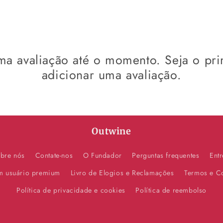
a avaliação até o momento. Seja o pri
adicionar uma avaliação.
Outwine
bre nós
Contate-nos
O Fundador
Perguntas frequentes
Ent
um usuário premium
Livro de Elogios e Reclamações
Termos e C
Política de privacidade e cookies
Política de reembolso