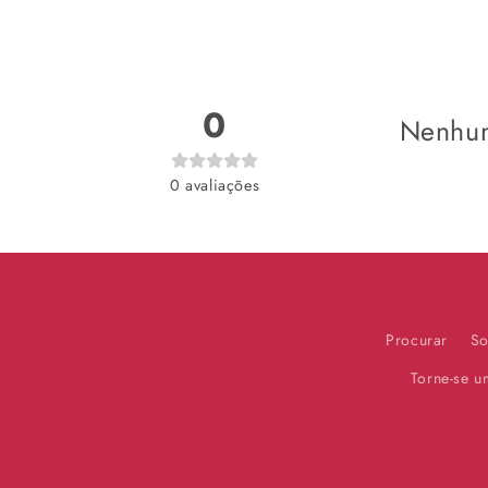
0
Nenhum
0
avaliações
Procurar
So
Torne-se 