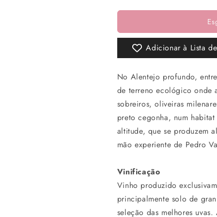
a
a
quantidade
quantidade
Es
de
de
Herdade
Herdade
do
do
Adicionar à Lista d
Freixo
Freixo
Special
Special
Edition
Edition
No Alentejo profundo, entre
Riesling
Riesling
de terreno ecológico onde 
2020
2020
Branco
Branco
sobreiros, oliveiras milena
preto cegonha, num habitat 
altitude, que se produzem a
mão experiente de Pedro Va
Vinificação
Vinho produzido exclusivam
principalmente solo de gra
seleção das melhores uvas.