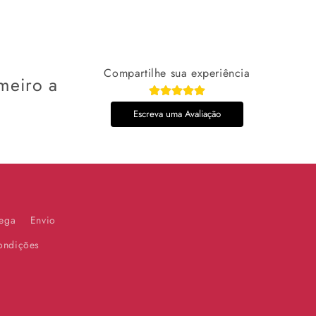
Compartilhe sua experiência
meiro a
Escreva uma Avaliação
rega
Envio
ondições