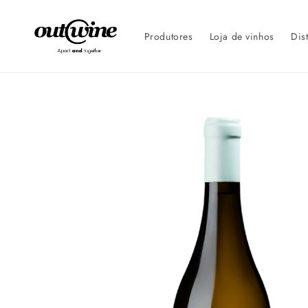
Saltar
para o
conteúdo
Produtores
Loja de vinhos
Dis
Saltar para
a
informação
do
produto