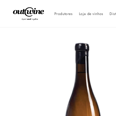
Saltar
para o
conteúdo
Produtores
Loja de vinhos
Dis
Saltar para
a
informação
do
produto