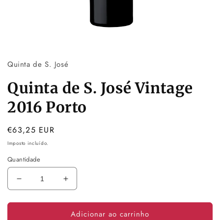
Abrir
conteúdo
multimédia
Quinta de S. José
1
em
modal
Quinta de S. José Vintage
2016 Porto
Preço
€63,25 EUR
normal
Imposto incluído.
Quantidade
Diminuir
Aumentar
a
a
quantidade
quantidade
Adicionar ao carrinho
de
de