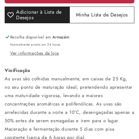
Quinta
Quinta
de
de
Adicionar à Lista de
Minha Lista de Desejos
S.
S.
Desejos
José
José
Vintage
Vintage
2016
2016
Recolha disponível em
Armazém
Porto
Porto
Normalmente pronto em 24 horas
Ver informações da loja
Vinificação
As uvas são colhidas manualmente, em caixas de 25 Kg,
no seu ponto de maturação ideal; pretendendo apresentar
uma maturidade vigorosa, levando a maiores
concentrações aromáticas e polifenólicas. As uvas são
arrefecidas durante a noite a 10ºC, desengaçadas apenas a
50% antes de serem esmagadas e irem para o lagar.
Maceração e fermentação durante 5 dias com pisa
constante (cerca de 6 horas por dia).