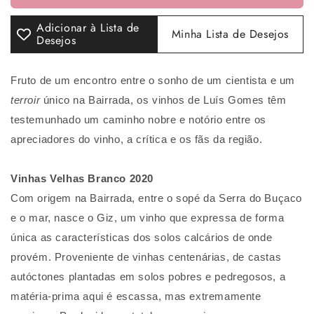
Giz
Giz
Vinhas
Vinhas
Adicionar à Lista de
Minha Lista de Desejos
Velhas
Velhas
Desejos
2020
2020
(Magnum)
(Magnum)
Branco
Branco
Fruto de um encontro entre o sonho de um cientista e um
terroir
único na Bairrada, os vinhos de Luís Gomes têm
testemunhado um caminho nobre e notório entre os
apreciadores do vinho, a crítica e os fãs da região.
Vinhas Velhas Branco 2020
Com origem na Bairrada, entre o sopé da Serra do Buçaco
e o mar, nasce o Giz, um vinho que expressa de forma
única as características dos solos calcários de onde
provém. Proveniente de vinhas centenárias, de castas
autóctones plantadas em solos pobres e pedregosos, a
matéria-prima aqui é escassa, mas extremamente