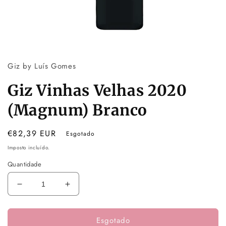
Abrir
conteúdo
multimédia
Giz by Luís Gomes
1
em
modal
Giz Vinhas Velhas 2020
(Magnum) Branco
Preço
€82,39 EUR
Esgotado
normal
Imposto incluído.
Quantidade
Diminuir
Aumentar
a
a
quantidade
quantidade
Esgotado
de
de