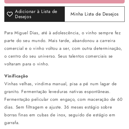
Estoiro
Estoiro
Parágrafo
Parágrafo
Adicionar à Lista de
Minha Lista de Desejos
Grande
Grande
Desejos
Reserva
Reserva
2017
2017
Para Miguel Dias, até à adolescência, o vinho sempre fez
Tinto
Tinto
parte do seu mundo. Mais tarde, abandonou a carreira
comercial e o vinho voltou a ser, com outra determinação,
o centro do seu universo. Seus talentos comerciais se
voltaram para o vinho.
Vinificação
Vinhas velhas, vindima manual, pisa
a pé num lagar de
granito.
Fermentação
leveduras nativas espontâneas.
Fermentação
pelicular com engaço, com maceração de
60
dias.
Sem filtragem e ajuste.
36 meses
estágio sobre
borras finas em cubas de inox,
seguido de estágio em
garrafa.