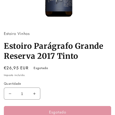
Abrir
conteúdo
multimédia
Estoiro Vinhos
1
em
modal
Estoiro Parágrafo Grande
Reserva 2017 Tinto
Preço
€26,95 EUR
Esgotado
normal
Imposto incluído.
Quantidade
Diminuir
Aumentar
a
a
quantidade
quantidade
Esgotado
de
de