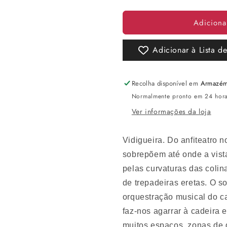
a
a
quantidade
quantidade
Adiciona
de
de
Herdade
Herdade
do
do
Adicionar à Lista d
Rocim
Rocim
Amphora
Amphora
2021
2021
Recolha disponível em
Armazé
Branco
Branco
Normalmente pronto em 24 hor
Ver informações da loja
Vidigueira. Do anfiteatro 
sobrepõem até onde a vista
pelas curvaturas das colina
de trepadeiras eretas. O s
orquestração musical do c
faz-nos agarrar à cadeira 
muitos espaços, zonas de 