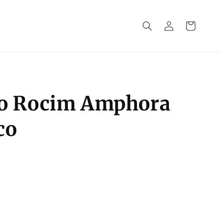
Iniciar
Carrinho
sessão
do Rocim Amphora
co