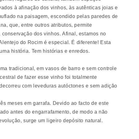
vados à afinação dos vinhos, às autênticas joias e
uflado na paisagem, escondido pelas paredes de
ana, que, entre outros atributos, permite
a conservação dos vinhos. Afinal, estamos no
Alentejo do Rocim é especial. É diferente! Esta
uma história. Tem histórias e enredos.
forma tradicional, em vasos de barro e sem controle
estral de fazer esse vinho foi totalmente
decorreu com leveduras autóctones e sem adição
rês meses em garrafa. Devido ao facto de este
izado antes do engarrafamento, de modo a não
evolução, surge um ligeiro depósito natural.