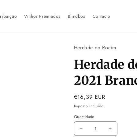
tribuição
Vinhos Premiados
Blindbox
Contacto
Herdade do Rocim
Herdade 
2021 Bran
Preço
€16,39 EUR
normal
Imposto incluído.
Quantidade
Diminuir
Aumentar