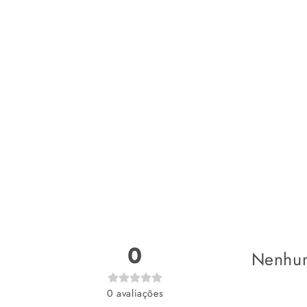
0
Nenhum
0
avaliações