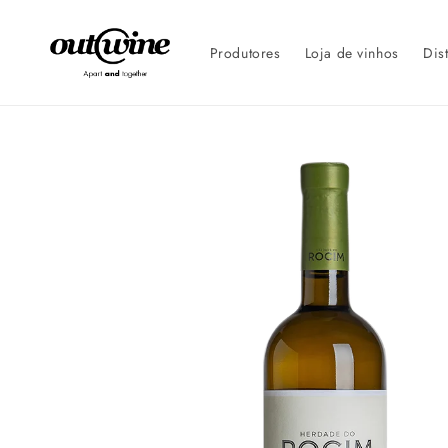
Saltar
para o
conteúdo
Produtores
Loja de vinhos
Dis
Saltar para
a
informação
do
produto