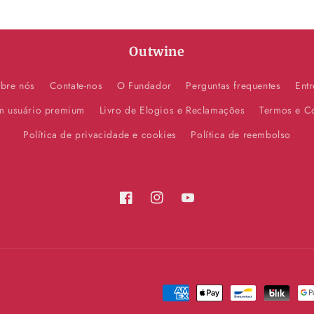
Outwine
bre nós
Contate-nos
O Fundador
Perguntas frequentes
Ent
um usuário premium
Livro de Elogios e Reclamações
Termos e C
Política de privacidade e cookies
Política de reembolso
Facebook
Instagram
YouTube
Métodos
de