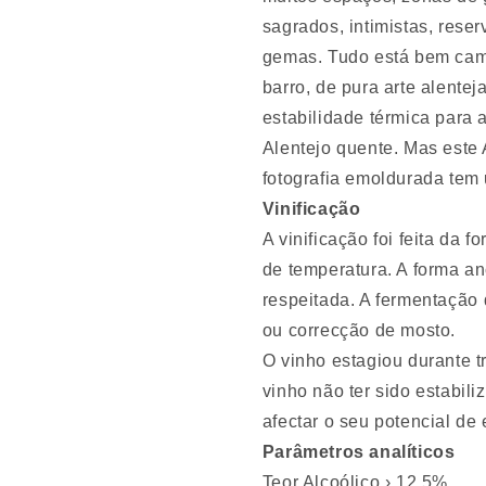
sagrados, intimistas, reser
gemas. Tudo está bem cam
barro, de pura arte alentej
estabilidade térmica para 
Alentejo quente. Mas este 
fotografia emoldurada tem 
Vinificação
A vinificação foi feita da 
de temperatura. A forma anc
respeitada. A fermentação
ou correcção de mosto.
O vinho estagiou durante t
vinho não ter sido estabil
afectar o seu potencial de 
Parâmetros analíticos
Teor Alcoólico › 12,5%