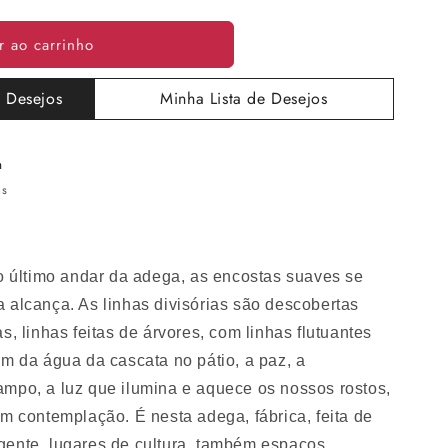
r ao carrinho
e Desejos
Minha Lista de Desejos
m
as
no último andar da adega, as encostas suaves se
 alcança. As linhas divisórias são descobertas
s, linhas feitas de árvores, com linhas flutuantes
om da água da cascata no pátio, a paz, a
ampo, a luz que ilumina e aquece os nossos rostos,
em contemplação. É nesta adega, fábrica, feita de
gente, lugares de cultura, também espaços